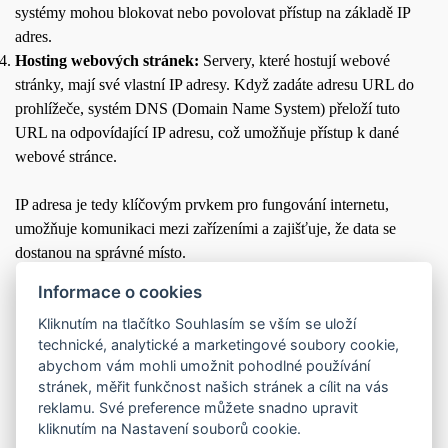
systémy mohou blokovat nebo povolovat přístup na základě IP
adres.
Hosting webových stránek:
Servery, které hostují webové
stránky, mají své vlastní IP adresy. Když zadáte adresu URL do
prohlížeče, systém DNS (Domain Name System) přeloží tuto
URL na odpovídající IP adresu, což umožňuje přístup k dané
webové stránce.
IP adresa je tedy klíčovým prvkem pro fungování internetu,
umožňuje komunikaci mezi zařízeními a zajišťuje, že data se
dostanou na správné místo.
Informace o cookies
Informace o vaší IP adrese
Kliknutím na tlačítko Souhlasím se vším se uloží
technické, analytické a marketingové soubory cookie,
Vaše IP adresa:
216.73.217.131
abychom vám mohli umožnit pohodlné používání
Hostname:
216.73.217.131
Protokol:
IPv4
stránek, měřit funkčnost našich stránek a cílit na vás
Město podle lokace IP:
Columbus
reklamu. Své preference můžete snadno upravit
Země podle lokace IP:
United States
kliknutím na Nastavení souborů cookie.