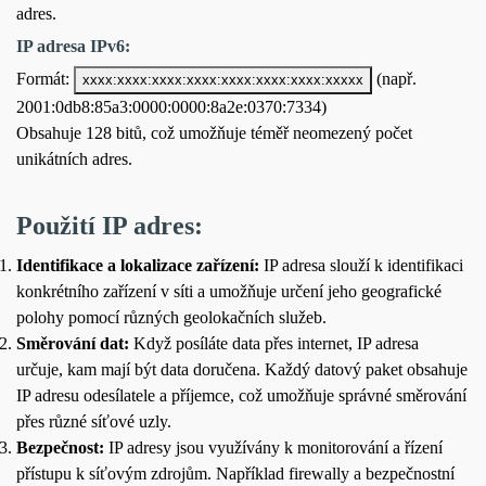
adres.
IP adresa IPv6:
Formát:
(např.
xxxx:xxxx:xxxx:xxxx:xxxx:xxxx:xxxx:xxxxx
2001:0db8:85a3:0000:0000:8a2e:0370:7334)
Obsahuje 128 bitů, což umožňuje téměř neomezený počet
unikátních adres.
Použití IP adres:
Identifikace a lokalizace zařízení:
IP adresa slouží k identifikaci
konkrétního zařízení v síti a umožňuje určení jeho geografické
polohy pomocí různých geolokačních služeb.
Směrování dat:
Když posíláte data přes internet, IP adresa
určuje, kam mají být data doručena. Každý datový paket obsahuje
IP adresu odesílatele a příjemce, což umožňuje správné směrování
přes různé síťové uzly.
Bezpečnost:
IP adresy jsou využívány k monitorování a řízení
přístupu k síťovým zdrojům. Například firewally a bezpečnostní