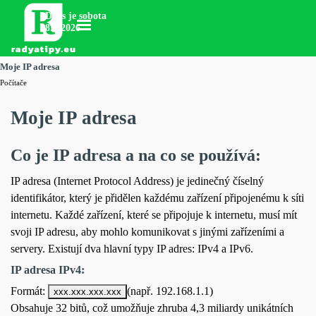
Přejít na obsah
Dnes je sobota
Přeskočit menu
8.8.2026
Moje IP adresa
Počítače
Moje IP adresa
Co je IP adresa a na co se používá:
IP adresa (Internet Protocol Address) je jedinečný číselný
identifikátor, který je přidělen každému zařízení připojenému k síti
internetu. Každé zařízení, které se připojuje k internetu, musí mít
svoji IP adresu, aby mohlo komunikovat s jinými zařízeními a
servery. Existují dva hlavní typy IP adres: IPv4 a IPv6.
IP adresa IPv4:
Formát:
(např. 192.168.1.1)
xxx.xxx.xxx.xxx
Obsahuje 32 bitů, což umožňuje zhruba 4,3 miliardy unikátních