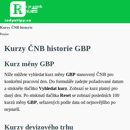
Přejít na obsah
Dnes je pátek
Přeskočit menu
7.8.2026
Kurzy ČNB historie
Peníze
Kurzy ČNB historie GBP
Kurz měny GBP
Níže můžete vyhledat kurz měny
GBP
stanovený ČNB pro
konkrétní pracovní den. Do formuláře zadejte požadované datum
a stiskněte tlačítko
Vyhledat kurz
. Zobrazí se kurz platný pro
daný den. Po stisknutí tlačítka
Reset
se zobrazí posledních 100
kurzů měny
GBP
, seřazených podle data od nejnovějšího po
nejstarší.
Kurzy devizového trhu