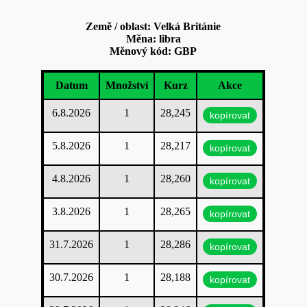
Země / oblast: Velká Británie
Měna: libra
Měnový kód: GBP
Datum
Množství
Kurz
Akce
6.8.2026
1
28,245
kopírovat
5.8.2026
1
28,217
kopírovat
4.8.2026
1
28,260
kopírovat
3.8.2026
1
28,265
kopírovat
31.7.2026
1
28,286
kopírovat
30.7.2026
1
28,188
kopírovat