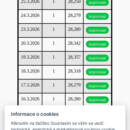
25.3.2026
1
28,250
kopírovat
24.3.2026
1
28,279
kopírovat
23.3.2026
1
28,280
kopírovat
20.3.2026
1
28,342
kopírovat
19.3.2026
1
28,357
kopírovat
18.3.2026
1
28,318
kopírovat
17.3.2026
1
28,279
kopírovat
16.3.2026
1
28,280
kopírovat
13.3.2026
1
28,245
Informace o cookies
kopírovat
Kliknutím na tlačítko Souhlasím se vším se uloží
12.3.2026
1
28,316
kopírovat
technické, analytické a marketingové soubory cookie,