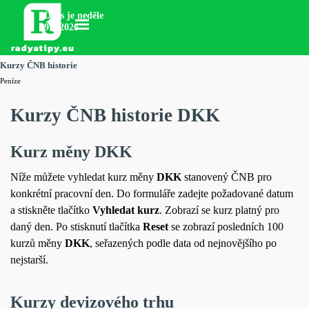
Přejít na obsah
Dnes je neděle
Přeskočit menu
9.8.2026
Kurzy ČNB historie
Peníze
Kurzy ČNB historie DKK
Kurz měny DKK
Níže můžete vyhledat kurz měny
DKK
stanovený ČNB pro
konkrétní pracovní den. Do formuláře zadejte požadované datum
a stiskněte tlačítko
Vyhledat kurz
. Zobrazí se kurz platný pro
daný den. Po stisknutí tlačítka
Reset
se zobrazí posledních 100
kurzů měny
DKK
, seřazených podle data od nejnovějšího po
nejstarší.
Kurzy devizového trhu