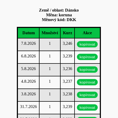
Země / oblast: Dánsko
Měna: koruna
Měnový kód: DKK
Datum
Množství
Kurz
Akce
7.8.2026
1
3,246
kopírovat
6.8.2026
1
3,239
kopírovat
5.8.2026
1
3,236
kopírovat
4.8.2026
1
3,237
kopírovat
3.8.2026
1
3,238
kopírovat
31.7.2026
1
3,239
kopírovat