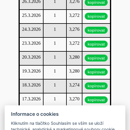
26.3.2026
1
3,276
kopírovat
25.3.2026
1
3,272
kopírovat
24.3.2026
1
3,276
kopírovat
23.3.2026
1
3,272
kopírovat
20.3.2026
1
3,280
kopírovat
19.3.2026
1
3,280
kopírovat
18.3.2026
1
3,274
kopírovat
17.3.2026
1
3,270
kopírovat
16.3.2026
1
3,270
Informace o cookies
kopírovat
Kliknutím na tlačítko Souhlasím se vším se uloží
13.3.2026
1
3,270
kopírovat
technické, analytické a marketingové soubory cookie,